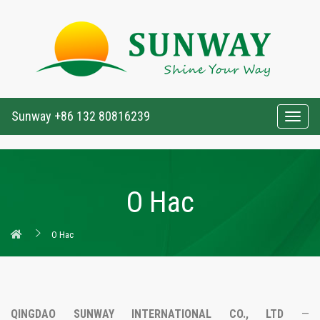
Sunway +86 132 80816239
Togg
navig
О Нас
О Нас
QINGDAO SUNWAY INTERNATIONAL CO., LTD
—